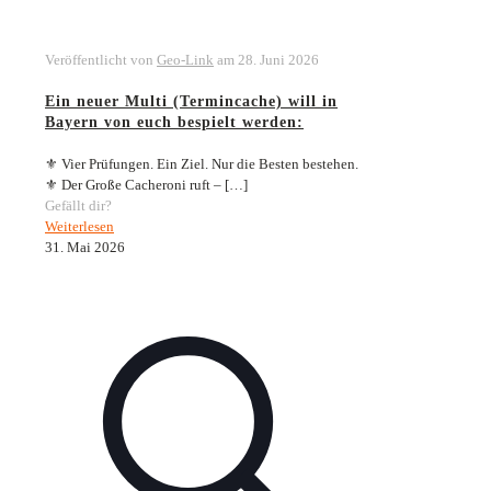
Veröffentlicht von
Geo-Link
am
28. Juni 2026
Ein neuer Multi (Termincache) will in
Bayern von euch bespielt werden:
⚜️ Vier Prüfungen. Ein Ziel. Nur die Besten bestehen.
⚜️ Der Große Cacheroni ruft –
[…]
Gefällt dir?
Weiterlesen
31. Mai 2026