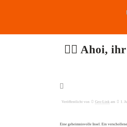
🏴‍☠️ Ahoi, ih
Veröffentlicht von
Geo-Link
am
1. J
Eine geheimnisvolle Insel. Ein verschollene