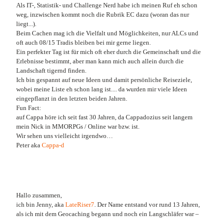
Als IT-, Statistik- und Challenge Nerd habe ich meinen Ruf eh schon
weg, inzwischen kommt noch die Rubrik EC dazu (woran das nur
liegt...).
Beim Cachen mag ich die Vielfalt und Möglichkeiten, nur ALCs und
oft auch 08/15 Tradis bleiben bei mir gerne liegen.
Ein perfekter Tag ist für mich oft eher durch die Gemeinschaft und die
Erlebnisse bestimmt, aber man kann mich auch allein durch die
Landschaft tigernd finden.
Ich bin gespannt auf neue Ideen und damit persönliche Reiseziele,
wobei meine Liste eh schon lang ist.... da wurden mir viele Ideen
eingepflanzt in den letzten beiden Jahren.
Fun Fact:
auf Cappa höre ich seit fast 30 Jahren, da Cappadozius seit langem
mein Nick in MMORPGs / Online war bzw. ist.
Wir sehen uns vielleicht irgendwo…
Peter aka
Cappa-d
Hallo zusammen,
ich bin Jenny, aka
LateRiser7
. Der Name entstand vor rund 13 Jahren,
als ich mit dem Geocaching begann und noch ein Langschläfer war –