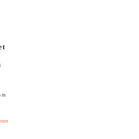
et
n
 in
esen