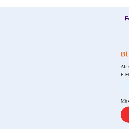
F
Bl
Abon
E-Ma
Mit 