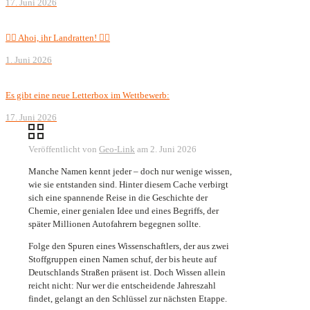
17. Juni 2026
🏴‍☠️ Ahoi, ihr Landratten! 🏴‍☠️
1. Juni 2026
Es gibt eine neue Letterbox im Wettbewerb:
17. Juni 2026
Veröffentlicht von
Geo-Link
am
2. Juni 2026
Manche Namen kennt jeder – doch nur wenige wissen,
wie sie entstanden sind. Hinter diesem Cache verbirgt
sich eine spannende Reise in die Geschichte der
Chemie, einer genialen Idee und eines Begriffs, der
später Millionen Autofahrern begegnen sollte.
Folge den Spuren eines Wissenschaftlers, der aus zwei
Stoffgruppen einen Namen schuf, der bis heute auf
Deutschlands Straßen präsent ist. Doch Wissen allein
reicht nicht: Nur wer die entscheidende Jahreszahl
findet, gelangt an den Schlüssel zur nächsten Etappe.