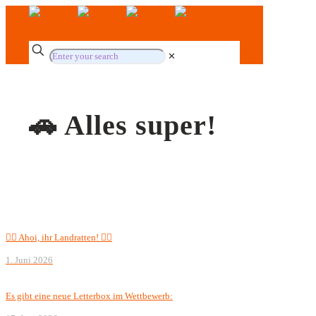
✕
🚗 Alles super!
🏴‍☠️ Ahoi, ihr Landratten! 🏴‍☠️
1. Juni 2026
Es gibt eine neue Letterbox im Wettbewerb: