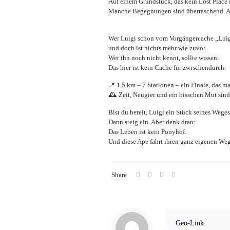
Auf einem Grundstück, das kein Lost Place is
Manche Begegnungen sind überraschend. An
Wer Luigi schon vom Vorgängercache „Luigi 
und doch ist nichts mehr wie zuvor.
Wer ihn noch nicht kennt, sollte wissen:
Das hier ist kein Cache für zwischendurch.
📍 1,5 km – 7 Stationen – ein Finale, das ma
🕰️ Zeit, Neugier und ein bisschen Mut sind 
Bist du bereit, Luigi ein Stück seines Weges
Dann steig ein. Aber denk dran:
Das Leben ist kein Ponyhof.
Und diese Ape fährt ihren ganz eigenen Weg
Share
Geo-Link