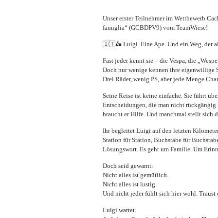
Unser erster Teilnehmer im Wettbewerb Cache
famiglia“ (GCBDPV9) vom TeamWiese!
🇮🇹🛵 Luigi. Eine Ape. Und ein Weg, der al
Fast jeder kennt sie – die Vespa, die „Wespe
Doch nur wenige kennen ihre eigenwillige S
Drei Räder, wenig PS, aber jede Menge Char
Seine Reise ist keine einfache. Sie führt ü
Entscheidungen, die man nicht rückgängig
braucht er Hilfe. Und manchmal stellt sich 
Ihr begleitet Luigi auf den letzten Kilomete
Station für Station, Buchstabe für Buchstabe
Lösungswort. Es geht um Familie. Um Erinn
Doch seid gewarnt:
Nicht alles ist gemütlich.
Nicht alles ist lustig.
Und nicht jeder fühlt sich hier wohl. Traust
Luigi wartet.