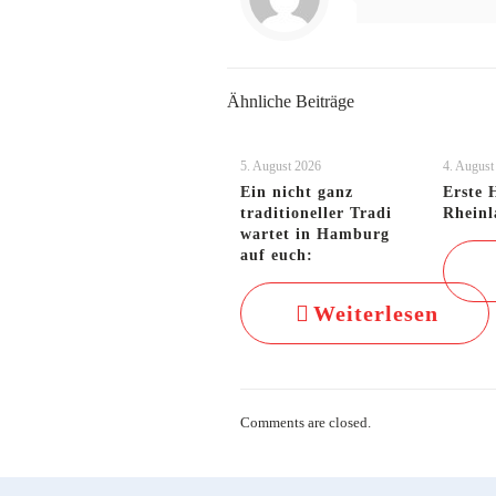
Ähnliche Beiträge
5. August 2026
4. August
Ein nicht ganz
Erste 
traditioneller Tradi
Rheinl
wartet in Hamburg
auf euch:
Weiterlesen
Comments are closed.