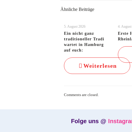
Ähnliche Beiträge
5. August 2026
4. August
Ein nicht ganz
Erste 
traditioneller Tradi
Rheinl
wartet in Hamburg
auf euch:
Weiterlesen
Comments are closed.
Folge uns @
Instagr