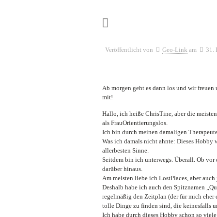
Veröffentlicht von
Geo-Link
am
31.
Ab morgen geht es dann los und wir freuen
mit!
Hallo, ich heiße ChrisTine, aber die meist
als FrauOrientierungslos.
Ich bin durch meinen damaligen Therapeu
Was ich damals nicht ahnte: Dieses Hobby 
allerbesten Sinne.
Seitdem bin ich unterwegs. Überall. Ob vor
darüber hinaus.
Am meisten liebe ich LostPlaces, aber auch
Deshalb habe ich auch den Spitznamen „Qu
regelmäßig den Zeitplan (der für mich eher 
tolle Dinge zu finden sind, die keinesfall
Ich habe durch dieses Hobby schon so viele 